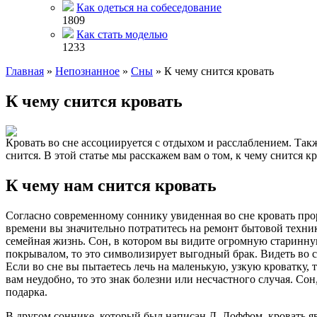
Как одеться на собеседование
1809
Как стать моделью
1233
Главная
»
Непознанное
»
Сны
»
К чему снится кровать
К чему снится кровать
Кровать во сне ассоциируется с отдыхом и расслаблением. Такж
снится. В этой статье мы расскажем вам о том, к чему снится к
К чему нам снится кровать
Согласно современному соннику увиденная во сне кровать проро
времени вы значительно потратитесь на ремонт бытовой техники
семейная жизнь. Сон, в котором вы видите огромную старинную
покрывалом, то это символизирует выгодный брак. Видеть во с
Если во сне вы пытаетесь лечь на маленькую, узкую кроватку, т
вам неудобно, то это знак болезни или несчастного случая. Сон
подарка.
В другом соннике, который был написан Д. Лоффом, кровать явл