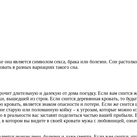
е она является символом секса, брака или болезни. Сон растолко
ровать в разных вариациях такого сна.
чит длительную и далекую от дома поездку. Если вам снится желе
, вышедшей из строя. Если снится деревянная кровать, то будьт
 кровать, является знаком опасности и потери. Если же снится 
не старую или поломанную койку – к угрозам, которые можно изб
о в реальности вас заставят поделиться частью вашей прибыли. В 
, в котором вы видите в своей кровати мужа с любовницей, означ
яется знаком лени, болезни и даже смерти. Если вам снится, чт