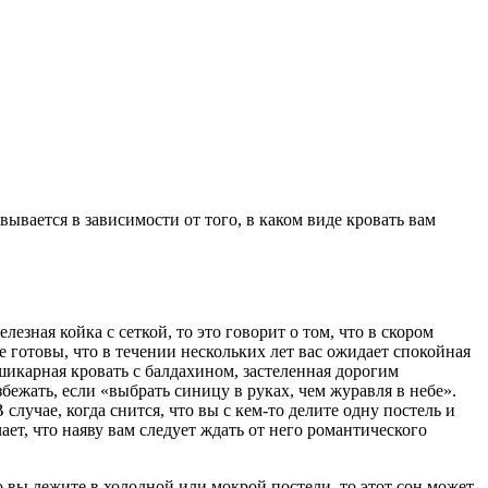
вывается в зависимости от того, в каком виде кровать вам
зная койка с сеткой, то это говорит о том, что в скором
е готовы, что в течении нескольких лет вас ожидает спокойная
шикарная кровать с балдахином, застеленная дорогим
ежать, если «выбрать синицу в руках, чем журавля в небе».
случае, когда снится, что вы с кем-то делите одну постель и
ает, что наяву вам следует ждать от него романтического
о вы лежите в холодной или мокрой постели, то этот сон может