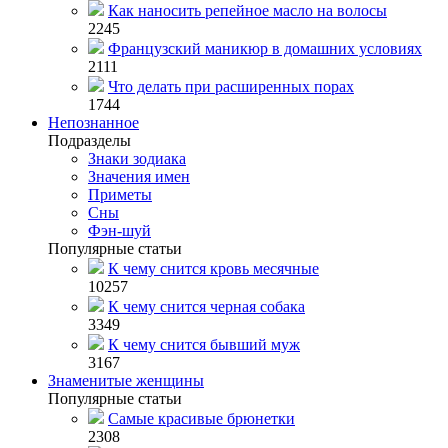
Как наносить репейное масло на волосы
2245
Французский маникюр в домашних условиях
2111
Что делать при расширенных порах
1744
Непознанное
Подразделы
Знаки зодиака
Значения имен
Приметы
Сны
Фэн-шуй
Популярные статьи
К чему снится кровь месячные
10257
К чему снится черная собака
3349
К чему снится бывший муж
3167
Знаменитые женщины
Популярные статьи
Самые красивые брюнетки
2308