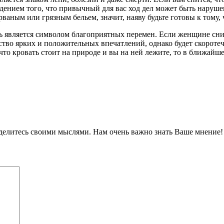
нием того, что привычный для вас ход дел может быть нарушен,
рваным или грязным бельем, значит, наяву будьте готовы к тому, 
 является символом благоприятных перемен. Если женщине снится
ество ярких и положительных впечатлений, однако будет скороте
 что кровать стоит на природе и вы на ней лежите, то в ближай
оделитесь своими мыслями. Нам очень важно знать Ваше мнение!