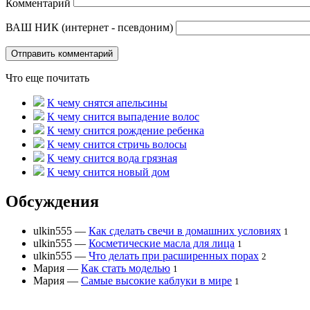
Комментарий
ВАШ НИК (интернет - псевдоним)
Что еще почитать
К чему снятся апельсины
К чему снится выпадение волос
К чему снится рождение ребенка
К чему снится стричь волосы
К чему снится вода грязная
К чему снится новый дом
Обсуждения
ulkin555
—
Как сделать свечи в домашних условиях
1
ulkin555
—
Косметические масла для лица
1
ulkin555
—
Что делать при расширенных порах
2
Мария
—
Как стать моделью
1
Мария
—
Самые высокие каблуки в мире
1