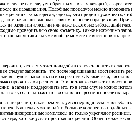
аком случае вам следует обратиться к врачу, который, скорее вс
ся после их наращивания. Подобные процедуры можно проводить
ровые ресницы, за которыми, однако, вам придется ухаживать, ч
гда они начинают выпадать совсем не после наращивания. Причи
ься на развитии аллергии или даже некоторых заболеваний глаз.
бходимо проверить всю свою косметику. Также необходимо запомн
я такой косметики вы уже вообще можете не восстановить прежн
роятно, что вам может понадобиться восстановить их здоровье 
е вам следует запомнить, что после наращивания восстановить р
рый вы будете наносить на края ресничек. Кроме того, восстан
помассировать сами реснички. Это не только сможет их восстанов
сниц, а затем и поддерживать его, то в этом случае можно испо
для того, если вы захотите восстановить ресницы после их нара
ванию ресниц, также рекомендуется периодически употреблять 
есничек. В аптеках можно найти большое количество подобных к
 витаминизированные комплексы не только укрепляют ресницы,
оэ вера, которое усилит рост ваших ресниц. Облепиховое масло 