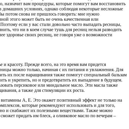
его, назначит вам процедуры, которые помогут вам восстановить
 в домашних условиях, однако соблюдая некоторые несложные
тобы потом снова не пришлось говорить: мне нужно
ной этого может быть не очень качественная или
 Поэтому если у вас стали довольно часто выпадать ресницы,
ить, что ни в коем случае тушь для ресниц нельзя разводить
ее здоровье своих ресниц, не говоря уже о возможности
и красоту. Прежде всего, на это время вам придется
есницы можно только, начиная с их питания и увлажнения. Для
овить их после наращивания также помогут специальный бальзам
ить и укрепить, но и предотвратить их выпадение в будущем.
льзовать персиковое или миндальное масло. Эти масла также
щивания, а также для стимуляции их роста.
витамины А, Е. Это окажет позитивный эффект не только на
омплексов, которые рекомендуют использовать и для того,
 но и снабжают их полезными веществами. Также можно
сможет придать им блеск, а оливковое масло по вечерам –