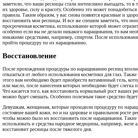
заметили, что ваши ресницы стали интенсивно выпадать, то в т
их здоровье, силу и красоту. Особенно это может понадобить
правила. Таким образом, у вас снова появятся красивые и здо
восстановить мои ресницы. И все же спешим заметить, что ино
просроченная косметика, использование которой может отразит
особенно если вы не делали никакого наращивания, то вам нео
никакими средствами, например, спиртом. После использовани
пройти процедуру по их наращиванию.
Восстановление
После прохождения процедуры по наращиванию ресниц вполне ве
отказаться от любого использования косметики для глаз. Такж
этого вам необходимо будет приобрести витаминный гель, кото
или масло, после нанесения которых необходимо будет слегка 
Что касается того, как восстановить нормальный рост ваших ре
можно будет смешать. Особенно полезным такое средство будет 
Девушкам, женщинам, которые проходили процедуру по наращи
состояние вашей кожи, но и на здоровье и правильном росте р
чтобы можно было их восстановить после наращивания. Такие
использовать и средства народное медицины, например, желе ал
восстановит ресницы после тяжелого дня.