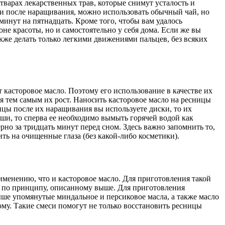
варах лекарственных трав, которые снимут усталость и
чки после наращивания, можно использовать обычный чай, но
минут на пятнадцать. Кроме того, чтобы вам удалось
не красоты, но и самостоятельно у себя дома. Если же вы
акже делать только легкими движениями пальцев, без всяких
 касторовое масло. Поэтому его использование в качестве их
я тем самым их рост. Наносить касторовое масло на ресницы
ницы после их наращивания вы используете диски, то их
уши, то сперва ее необходимо вымыть горячей водой как
рно за тридцать минут перед сном. Здесь важно запомнить то,
ть на очищенные глаза (без какой-либо косметики).
менению, что и касторовое масло. Для приготовления такой
те по принципу, описанному выше. Для приготовления
ше упомянутые миндальное и персиковое масла, а также масло
ому. Такие смеси помогут не только восстановить ресницы