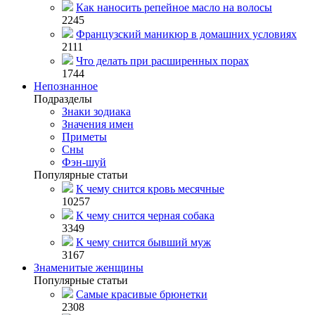
Как наносить репейное масло на волосы
2245
Французский маникюр в домашних условиях
2111
Что делать при расширенных порах
1744
Непознанное
Подразделы
Знаки зодиака
Значения имен
Приметы
Сны
Фэн-шуй
Популярные статьи
К чему снится кровь месячные
10257
К чему снится черная собака
3349
К чему снится бывший муж
3167
Знаменитые женщины
Популярные статьи
Самые красивые брюнетки
2308