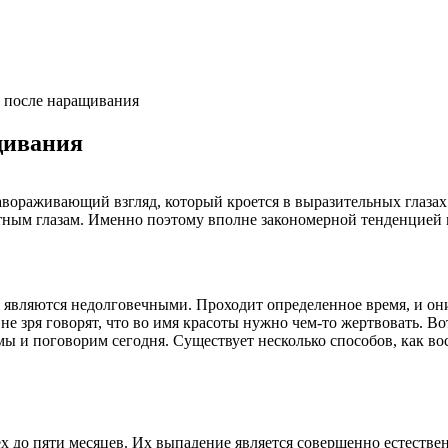
 после наращивания
щивания
ораживающий взгляд, который кроется в выразительных глазах 
тным глазам. Именно поэтому вполне закономерной тенденцией 
являются недолговечными. Проходит определенное время, и они
 зря говорят, что во имя красоты нужно чем-то жертвовать. Вот
мы и поговорим сегодня. Существует несколько способов, как в
ех до пяти месяцев. Их выпадение является совершенно естеств