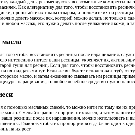
ику каждый день, рекомендуются всевозможные компрессы на от
василек. Как альтернативу для того, чтобы восстановить ресни
иски, пропитайте их таким отваром, и положите их на ресницы 
жно делать массаж век, который можно делать не только в сало
к и любой массаж, его нужно делать после увлажнения кожи, а т
 масла
ля того чтобы восстановить ресницы после наращивания, служит
сло интенсивно питает ваши ресницы, укрепляет их, активизиру
старой туши для ресниц. Если для того, чтобы восстановить рес
а пятнадцать минут. Если же вы будете использовать тубу от т
асторовое масло, и затем ежедневно смазывать им ресницы приме
роцедуры наращивания, то любое лечебное средство нужно наноси
меси
 с помощью масляных смесей, то можно идти по тому же их при
ное масло. Смешайте равные порции этих масел, и затем наноси
 ваши ресницы после их наращивания, можно использовать и вы
 пшеницы. Главное, чтобы их пропорции всегда были один к одн
ять на их рост.