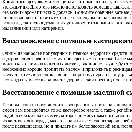
Кроме того, девушкам и женщинам, которые используют космет
увлажнят их. Для этого можно использовать ромашку, шалфей, 
без всяких ароматических добавок. Возьмите обычные ватные д
полностью восстановить их после процедуры по наращиванию мо
решили делать это в домашних условиях, то запомните, что, ка
надавливаний или натираний.
Восстановление с помощью касторового
Одним из наиболее популярных и главное недорогих средств, д
оздоровления является самым проверенным способом. Такое ма
можно как с помощью ватных дисков, так и используя тубу от 
необходимо хорошо пропитать маслом и приложить к ресницам н
следует, затем, воспользовавшись шприцом, перелить внутрь к
что когда вы восстанавливаете здоровье своих ресниц после п
Восстановление с помощью масляной с
Если вы решили восстановить свои ресницы после наращивания
смеси вам понадобится то же касторовое масло, а также репей
подобных масляных смесей, которые помогут вам восстановить
из косточек винограда, масло льна или же масло из зародышей
после наращивания, но и придать им более здоровый вид, повли