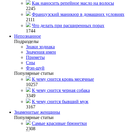
Как наносить репейное масло на волосы
2245
Французский маникюр в домашних условиях
2111
Что делать при расширенных порах
1744
Непознанное
Подразделы
Знаки зодиака
Значения имен
Приметы
Сны
Фэн-шуй
Популярные статьи
К чему снится кровь месячные
10257
К чему снится черная собака
3349
К чему снится бывший муж
3167
Знаменитые женщины
Популярные статьи
Самые красивые брюнетки
2308