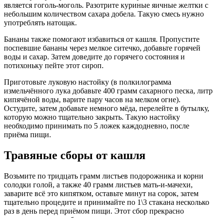
является гоголь-моголь. Разотрите куриные яичные желтки с
небольшим количеством сахара добела. Такую смесь нужно
употреблять натощак.
Бананы также помогают избавиться от кашля. Пропустите
поспевшие бананы через мелкое ситечко, добавьте горячей
воды и сахар. Затем доведите до горячего состояния и
потихоньку пейте этот сироп.
Приготовьте луковую настойку (в полкилограмма
измельчённого лука добавьте 400 грамм сахарного песка, литр
кипячёной воды, варите пару часов на мелком огне).
Остудите, затем добавьте немного мёда, перелейте в бутылку,
которую можно тщательно закрыть. Такую настойку
необходимо принимать по 5 ложек каждодневно, после
приёма пищи.
Травяные сборы от кашля
Возьмите по тридцать грамм листьев подорожника и корни
солодки голой, а также 40 грамм листьев мать-и-мачехи,
заварите всё это кипятком, оставьте минут на сорок, затем
тщательно процедите и принимайте по 1\3 стакана несколько
раз в день перед приёмом пищи. Этот сбор прекрасно