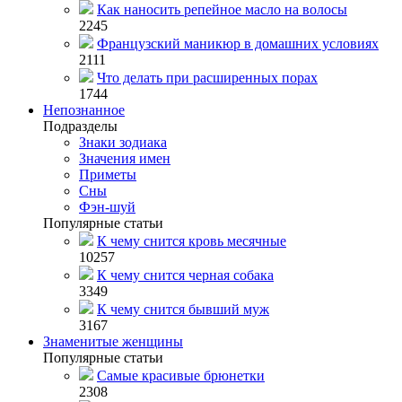
Как наносить репейное масло на волосы
2245
Французский маникюр в домашних условиях
2111
Что делать при расширенных порах
1744
Непознанное
Подразделы
Знаки зодиака
Значения имен
Приметы
Сны
Фэн-шуй
Популярные статьи
К чему снится кровь месячные
10257
К чему снится черная собака
3349
К чему снится бывший муж
3167
Знаменитые женщины
Популярные статьи
Самые красивые брюнетки
2308