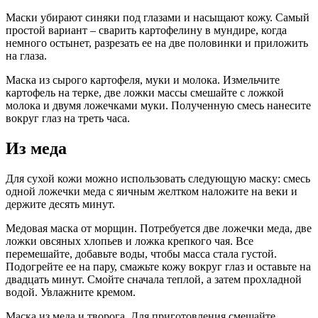
Маски убирают синяки под глазами и насыщают кожу. Самый
простой вариант – сварить картофелину в мундире, когда
немного остынет, разрезать ее на две половинки и приложить
на глаза.
Маска из сырого картофеля, муки и молока. Измельчите
картофель на терке, две ложки массы смешайте с ложкой
молока и двумя ложечками муки. Полученную смесь нанесите
вокруг глаз на треть часа.
Из меда
Для сухой кожи можно использовать следующую маску: смесь
одной ложечки меда с яичным желтком наложите на веки и
держите десять минут.
Медовая маска от морщин. Потребуется две ложечки меда, две
ложки овсяных хлопьев и ложка крепкого чая. Все
перемешайте, добавьте воды, чтобы масса стала густой.
Подогрейте ее на пару, смажьте кожу вокруг глаз и оставьте на
двадцать минут. Смойте сначала теплой, а затем прохладной
водой. Увлажните кремом.
Маска из меда и творога. Для приготовления смешайте