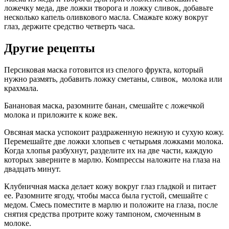
ложечку меда, две ложки творога и ложку сливок, добавьте
несколько капель оливкового масла. Смажьте кожу вокруг
глаз, держите средство четверть часа.
Другие рецепты
Персиковая маска готовится из спелого фрукта, который
нужно размять, добавить ложку сметаны, сливок, молока или
крахмала.
Банановая маска, разомните банан, смешайте с ложечкой
молока и приложите к коже век.
Овсяная маска успокоит раздраженную нежную и сухую кожу.
Перемешайте две ложки хлопьев с четырьмя ложками молока.
Когда хлопья разбухнут, разделите их на две части, каждую
которых заверните в марлю. Компрессы наложите на глаза на
двадцать минут.
Клубничная маска делает кожу вокруг глаз гладкой и питает
ее. Разомните ягоду, чтобы масса была густой, смешайте с
медом. Смесь поместите в марлю и положите на глаза, после
снятия средства протрите кожу тампоном, смоченным в
молоке.