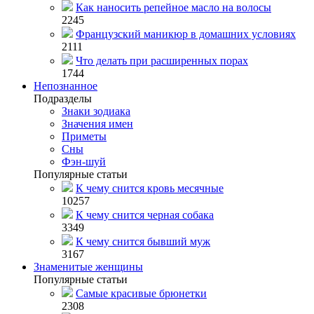
Как наносить репейное масло на волосы
2245
Французский маникюр в домашних условиях
2111
Что делать при расширенных порах
1744
Непознанное
Подразделы
Знаки зодиака
Значения имен
Приметы
Сны
Фэн-шуй
Популярные статьи
К чему снится кровь месячные
10257
К чему снится черная собака
3349
К чему снится бывший муж
3167
Знаменитые женщины
Популярные статьи
Самые красивые брюнетки
2308