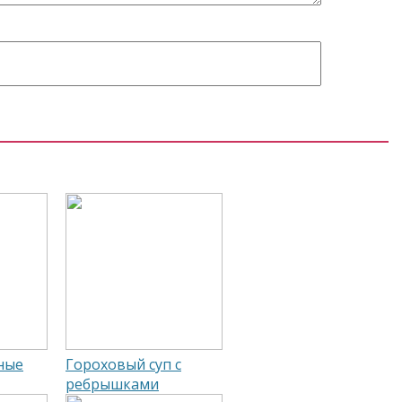
о еще почитать
ные
Гороховый суп с
ребрышками