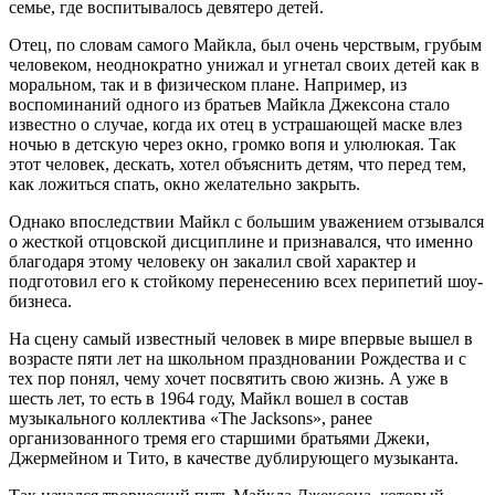
семье, где воспитывалось девятеро детей.
Отец, по словам самого Майкла, был очень черствым, грубым
человеком, неоднократно унижал и угнетал своих детей как в
моральном, так и в физическом плане. Например, из
воспоминаний одного из братьев Майкла Джексона стало
известно о случае, когда их отец в устрашающей маске влез
ночью в детскую через окно, громко вопя и улюлюкая. Так
этот человек, дескать, хотел объяснить детям, что перед тем,
как ложиться спать, окно желательно закрыть.
Однако впоследствии Майкл с большим уважением отзывался
о жесткой отцовской дисциплине и признавался, что именно
благодаря этому человеку он закалил свой характер и
подготовил его к стойкому перенесению всех перипетий шоу-
бизнеса.
На сцену самый известный человек в мире впервые вышел в
возрасте пяти лет на школьном праздновании Рождества и с
тех пор понял, чему хочет посвятить свою жизнь. А уже в
шесть лет, то есть в 1964 году, Майкл вошел в состав
музыкального коллектива «The Jacksons», ранее
организованного тремя его старшими братьями Джеки,
Джермейном и Тито, в качестве дублирующего музыканта.