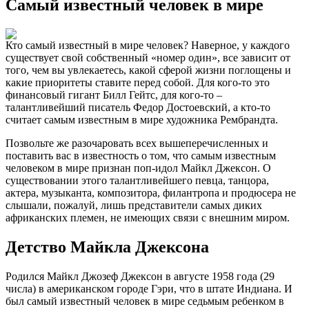
Самый известный человек в мире
Кто самый известный в мире человек? Наверное, у каждого
существует свой собственный «номер один», все зависит от
того, чем вы увлекаетесь, какой сферой жизни поглощены и
какие приоритеты ставите перед собой. Для кого-то это
финансовый гигант Билл Гейтс, для кого-то –
талантливейший писатель Федор Достоевский, а кто-то
считает самым известным в мире художника Рембрандта.
Позвольте же разочаровать всех вышеперечисленных и
поставить вас в известность о том, что самым известным
человеком в мире признан поп-идол Майкл Джексон. О
существовании этого талантливейшего певца, танцора,
актера, музыканта, композитора, филантропа и продюсера не
слышали, пожалуй, лишь представители самых диких
африканских племен, не имеющих связи с внешним миром.
Детство Майкла Джексона
Родился Майкл Джозеф Джексон в августе 1958 года (29
числа) в американском городе Гэри, что в штате Индиана. И
был самый известный человек в мире седьмым ребенком в