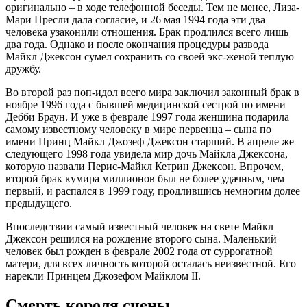
оригинально – в ходе телефонной беседы. Тем не менее, Лиза-
Мари Пресли дала согласие, и 26 мая 1994 года эти два
человека узаконили отношения. Брак продлился всего лишь
два года. Однако и после окончания процедуры развода
Майкл Джексон сумел сохранить со своей экс-женой теплую
дружбу.
Во второй раз поп-идол всего мира заключил законный брак в
ноябре 1996 года с бывшей медицинской сестрой по имени
Дебби Браун. И уже в феврале 1997 года женщина подарила
самому известному человеку в мире первенца – сына по
имени Принц Майкл Джозеф Джексон старший. В апреле же
следующего 1998 года увидела мир дочь Майкла Джексона,
которую назвали Перис-Майкл Кетрин Джексон. Впрочем,
второй брак кумира миллионов был не более удачным, чем
первый, и распался в 1999 году, продлившись немногим долее
предыдущего.
Впоследствии самый известный человек на свете Майкл
Джексон решился на рождение второго сына. Маленький
человек был рожден в феврале 2002 года от суррогатной
матери, для всех личность которой осталась неизвестной. Его
нарекли Принцем Джозефом Майклом II.
Смерть короля сцены