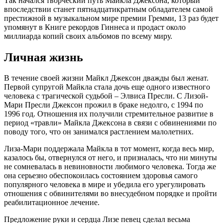
Так начался творческий путь Майкла Джексона, который
впоследствии станет пятнадцатикратным обладателем самой
престижной в музыкальном мире премии Гремми, 13 раз будет
упомянут в Книге рекордов Гиннеса и продаст около
миллиарда копий своих альбомов по всему миру.
Личная жизнь
В течение своей жизни Майкл Джексон дважды был женат.
Первой супругой Майкла стала дочь еще одного известного
человека с трагической судьбой – Элвиса Пресли. С Лизой-
Мари Пресли Джексон прожил в браке недолго, с 1994 по
1996 год. Отношения их получили стремительное развитие в
период «травли» Майкла Джексона в связи с обвинениями по
поводу того, что он занимался растлением малолетних.
Лиза-Мари поддержала Майкла в тот момент, когда весь мир,
казалось бы, отвернулся от него, и призналась, что ни минуты
не сомневалась в невиновности любимого человека. Тогда же
она серьезно обеспокоилась состоянием здоровья самого
популярного человека в мире и убедила его урегулировать
отношения с обвинителями во внесудебном порядке и пройти
реабилитационное лечение.
Предложение руки и сердца Лизе певец сделал весьма