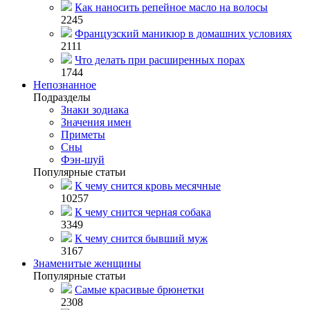
Как наносить репейное масло на волосы
2245
Французский маникюр в домашних условиях
2111
Что делать при расширенных порах
1744
Непознанное
Подразделы
Знаки зодиака
Значения имен
Приметы
Сны
Фэн-шуй
Популярные статьи
К чему снится кровь месячные
10257
К чему снится черная собака
3349
К чему снится бывший муж
3167
Знаменитые женщины
Популярные статьи
Самые красивые брюнетки
2308