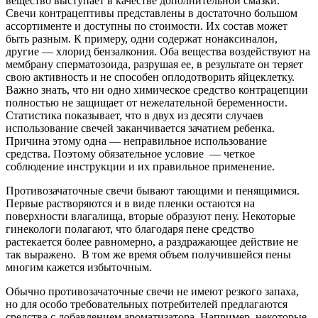
вещество выступает в качестве дополнительной смазки.
Свечи контрацептивы представлены в достаточно большом
ассортименте и доступны по стоимости. Их состав может
быть разным. К примеру, одни содержат нонаксиналон,
другие — хлорид бензалкония. Оба вещества воздействуют на
мембрану сперматозоида, разрушая ее, в результате он теряет
свою активность и не способен оплодотворить яйцеклетку.
Важно знать, что ни одно химическое средство контрацепции
полностью не защищает от нежелательной беременности.
Статистика показывает, что в двух из десяти случаев
использование свечей заканчивается зачатием ребенка.
Причина этому одна — неправильное использование
средства. Поэтому обязательное условие — четкое
соблюдение инструкции и их правильное применение.
Противозачаточные свечи бывают тающими и пенящимися.
Первые растворяются и в виде пленки остаются на
поверхности влагалища, вторые образуют пену. Некоторые
гинекологи полагают, что благодаря пене средство
растекается более равномерно, а раздражающее действие не
так выражено. В том же время объем получившейся пены
многим кажется избыточным.
Обычно противозачаточные свечи не имеют резкого запаха,
но для особо требовательных потребителей предлагаются
средства с добавлением ароматизатора. Например, некоторые