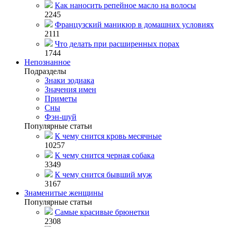
Как наносить репейное масло на волосы
2245
Французский маникюр в домашних условиях
2111
Что делать при расширенных порах
1744
Непознанное
Подразделы
Знаки зодиака
Значения имен
Приметы
Сны
Фэн-шуй
Популярные статьи
К чему снится кровь месячные
10257
К чему снится черная собака
3349
К чему снится бывший муж
3167
Знаменитые женщины
Популярные статьи
Самые красивые брюнетки
2308