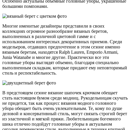
Особенно актуальны объемные головные уборы, украшенные
большими помпонами.
Многие именитые дизайнеры представили в своих
коллекциях огромное разнообразие вязаных беретов,
выполненных в различной цветовой гамме и с
использованием интересных декоративных приемов. Среди
модельеров, отдавших предпочтение в этом сезоне именно
вязаным беретам, находятся Ralph Lauren, Emporio Armani,
Junia Watanabe и многие другие. Практически все эти
головные уборы выглядят объемно, благодаря специально
выполненным складкам, которые придают ему неповторимый
стиль и респектабельность.
В предстоящем сезоне вязание шапочек крючком обещает
стать настоящим бумом среди модниц. Рукодельницам скучать
не придется, так как процесс вязания модного головного
убора обещает быть очень увлекательным. Те, кому по душе
деловой и консервативный стиль, могут связать строгий берет
из эластичной и мягкой пряжи. Любительницам богемного
шика отлично подойдут головные уборы в актуальном
сегодня деревенском стиле, выполненные в технике крупной