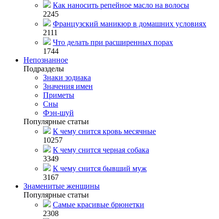
Как наносить репейное масло на волосы
2245
Французский маникюр в домашних условиях
2111
Что делать при расширенных порах
1744
Непознанное
Подразделы
Знаки зодиака
Значения имен
Приметы
Сны
Фэн-шуй
Популярные статьи
К чему снится кровь месячные
10257
К чему снится черная собака
3349
К чему снится бывший муж
3167
Знаменитые женщины
Популярные статьи
Самые красивые брюнетки
2308