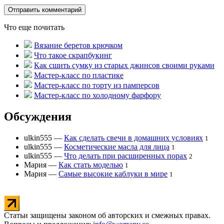
Что еще почитать
Вязание беретов крючком
Что такое скрапбукинг
Как сшить сумку из старых джинсов своими руками
Мастер-класс по пластике
Мастер-класс по торту из памперсов
Мастер-класс по холодному фарфору
Обсуждения
ulkin555
—
Как сделать свечи в домашних условиях
1
ulkin555
—
Косметические масла для лица
1
ulkin555
—
Что делать при расширенных порах
2
Мария
—
Как стать моделью
1
Мария
—
Самые высокие каблуки в мире
1
Статьи защищены законом об авторских и смежных правах.