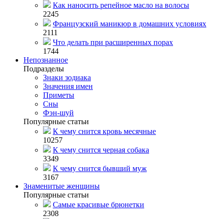
Как наносить репейное масло на волосы
2245
Французский маникюр в домашних условиях
2111
Что делать при расширенных порах
1744
Непознанное
Подразделы
Знаки зодиака
Значения имен
Приметы
Сны
Фэн-шуй
Популярные статьи
К чему снится кровь месячные
10257
К чему снится черная собака
3349
К чему снится бывший муж
3167
Знаменитые женщины
Популярные статьи
Самые красивые брюнетки
2308