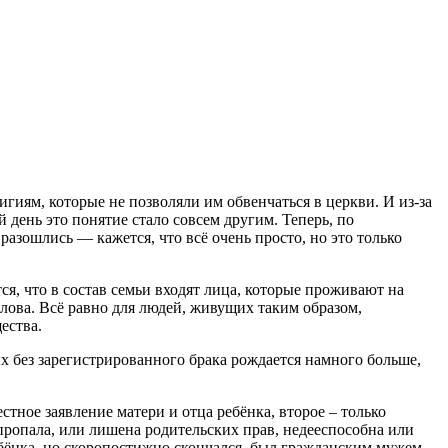
иям, которые не позволяли им обвенчаться в церкви. И из-за
 день это понятие стало совсем другим. Теперь, по
разошлись — кажется, что всё очень просто, но это только
я, что в состав семьи входят лица, которые проживают на
лова. Всё равно для людей, живущих таким образом,
ества.
х без зарегистрированного брака рождается намного больше,
тное заявление матери и отца ребёнка, второе – только
 пропала, или лишена родительских прав, недееспособна или
ребёнка, но скоропостижно скончался, был гражданским мужем.