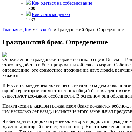
Как одеться на собеседование
1809
Как стать моделью
1233
Главная
»
Дом
»
Свадьба
»
Гражданский брак. Определение
Гражданский брак. Определение
Определение «гражданский брак» возникло ещё в 16 веке в Го
этого неудобства и был придуман такой союз в мэрии. Собстве
определению, это совместное проживание двух людей, ведущих о
кажется.
В России с введением новейшего семейного кодекса был призна
одной территории совместно, у них общий быт, владеют взаимн
существуют кое-какие особенности. В основном они объединен
Практически в каждом гражданском браке рождается ребёнок, н
чем несколько лет назад. Вследствие этого закон начал предусм
Чтобы зарегистрировать ребёнка, который родился в гражданско
мужчины, который считает, что он отец. Но это заявление пише
умерла. Третье – только после решения суда, если не было сов