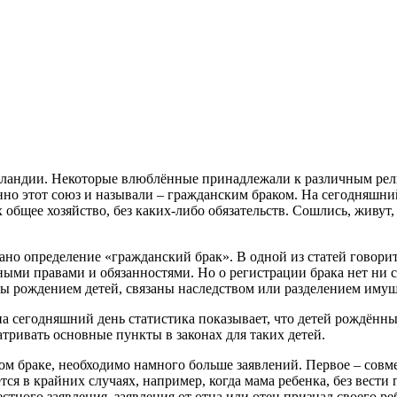
лландии. Некоторые влюблённые принадлежали к различным религ
нно этот союз и называли – гражданским браком. На сегодняшний
бщее хозяйство, без каких-либо обязательств. Сошлись, живут, 
но определение «гражданский брак». В одной из статей говоритс
ыми правами и обязанностями. Но о регистрации брака нет ни с
ы рождением детей, связаны наследством или разделением имущ
а сегодняшний день статистика показывает, что детей рождённы
атривать основные пункты в законах для таких детей.
м браке, необходимо намного больше заявлений. Первое – совмес
тся в крайних случаях, например, когда мама ребенка, без вести
местного заявления, заявления от отца или отец признал своего 