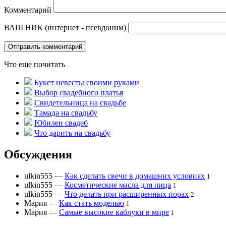
Комментарий
ВАШ НИК (интернет - псевдоним)
Что еще почитать
Букет невесты своими руками
Выбор свадебного платья
Свидетельница на свадьбе
Тамада на свадьбу
Юбилеи свадеб
Что дарить на свадьбу
Обсуждения
ulkin555
—
Как сделать свечи в домашних условиях
1
ulkin555
—
Косметические масла для лица
1
ulkin555
—
Что делать при расширенных порах
2
Мария
—
Как стать моделью
1
Мария
—
Самые высокие каблуки в мире
1