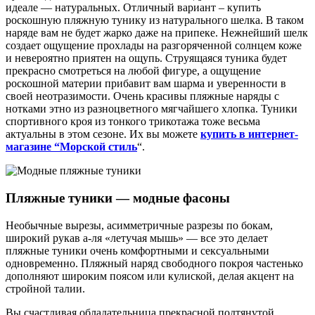
идеале — натуральных. Отличный вариант – купить
роскошную пляжную тунику из натурального шелка. В таком
наряде вам не будет жарко даже на припеке. Нежнейший шелк
создает ощущение прохлады на разгоряченной солнцем коже
и невероятно приятен на ощупь. Струящаяся туника будет
прекрасно смотреться на любой фигуре, а ощущение
роскошной материи прибавит вам шарма и уверенности в
своей неотразимости. Очень красивы пляжные наряды с
нотками этно из разноцветного мягчайшего хлопка. Туники
спортивного кроя из тонкого трикотажа тоже весьма
актуальны в этом сезоне. Их вы можете
купить в интернет-
магазине “Морской стиль
“.
Пляжные туники — модные фасоны
Необычные вырезы, асимметричные разрезы по бокам,
широкий рукав а-ля «летучая мышь» — все это делает
пляжные туники очень комфортными и сексуальными
одновременно. Пляжный наряд свободного покроя частенько
дополняют широким поясом или кулиской, делая акцент на
стройной талии.
Вы счастливая обладательница прекрасной подтянутой