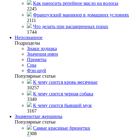
Как наносить репейное масло на волосы
2245
Французский маникюр в домашних условиях
2111
Что делать при расширенных порах
1744
Непознанное
Подразделы
Знаки зодиака
Значения имен
Приметы
Сны
Фэн-шуй
Популярные статьи
К чему снится кровь месячные
10257
К чему снится черная собака
3349
К чему снится бывший муж
3167
Знаменитые женщины
Популярные статьи
Самые красивые брюнетки
2308