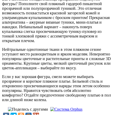
фигуры? Пополните свой пляжный гардероб пикантной
прозрачной или полупрозрачной туникой. Это отличная
возможность похвастаться красивой загорелой кожей и
ультрамодным купальником с броским принтом! Прекрасная
альтернатива – ажурные вязаные туники, мини-платья и
накидки. Небанальный вариант – накинуть поверх
купальника слегка просвечивающую тунику-пуловер из
тонкой хлопковой пряжи с ассиметричным вырезом и
открытым плечом.
Нейтральные однотонные ткани в этом пляжном сезоне
уступают место разноцветным и ярким моделям. Невероятно
популярны цветочные и растительные принты и сложные 3D
орнаменты. Крупные цветы, мелкий цветочный рисунок или
цветок-аппликация – выбирайте по вкусу.
Если у вас хорошая фигура, смело можете выбирать
прозрачное и короткое пляжное платье. Бельевой стиль и
откровенно просвечивающиеся наряды этим летом особенно
популярны. Нравится чувствовать себя абсолютно
комфортно? Отдайте предпочтение свободному платью в пол
или длиной ниже колена.