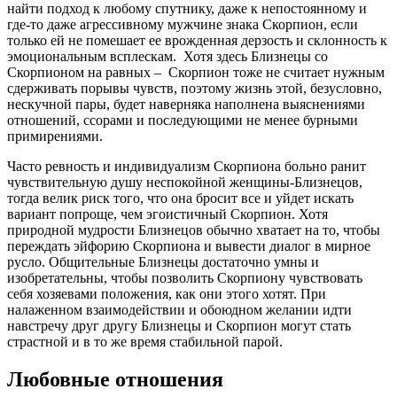
найти подход к любому спутнику, даже к непостоянному и
где-то даже агрессивному мужчине знака Скорпион, если
только ей не помешает ее врожденная дерзость и склонность к
эмоциональным всплескам. Хотя здесь Близнецы со
Скорпионом на равных – Скорпион тоже не считает нужным
сдерживать порывы чувств, поэтому жизнь этой, безусловно,
нескучной пары, будет наверняка наполнена выяснениями
отношений, ссорами и последующими не менее бурными
примирениями.
Часто ревность и индивидуализм Скорпиона больно ранит
чувствительную душу неспокойной женщины-Близнецов,
тогда велик риск того, что она бросит все и уйдет искать
вариант попроще, чем эгоистичный Скорпион. Хотя
природной мудрости Близнецов обычно хватает на то, чтобы
переждать эйфорию Скорпиона и вывести диалог в мирное
русло. Общительные Близнецы достаточно умны и
изобретательны, чтобы позволить Скорпиону чувствовать
себя хозяевами положения, как они этого хотят. При
налаженном взаимодействии и обоюдном желании идти
навстречу друг другу Близнецы и Скорпион могут стать
страстной и в то же время стабильной парой.
Любовные отношения