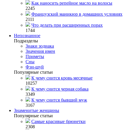
Как наносить репейное масло на волосы
2245
Французский маникюр в домашних условиях
2111
Что делать при расширенных порах
1744
Непознанное
Подразделы
Знаки зодиака
Значения имен
Приметы
Сны
Фэн-шуй
Популярные статьи
К чему снится кровь месячные
10257
К чему снится черная собака
3349
К чему снится бывший муж
3167
Знаменитые женщины
Популярные статьи
Самые красивые брюнетки
2308