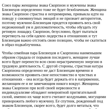
Союз пары женщины знака Скорпион и мужчины знака
Близнецов определенно тоже не будет безоблачным. Женщина
знака Скорпион страстна и непримирима, привыкла идти на
поводу у сиюминутных эмоций и не признает авторитетов,
поэтому мужчине-Близнецам придется проявить весь свой
недюжинный ум и дипломатичность, чтобы обуздать эту
ретивую лошадку. Скорпион, безусловно, будет пытаться
перетянуть на себя одеяло лидерства в отношениях и тут
Близнецам важно отстоять свою позицию, чтобы не скатиться
в образ подкаблучника.
Чтобы семейная пара Близнецов и Скорпиона наименьшим
образом страдала от порывов последнего, женщине лучше
всего будет перенести всю свою нерастраченную энергию в
трудовую деятельность. С другой стороны, страстная натура
Скорпиона определенно не даст Близнецам времени и
возможности проявить свое непостоянство в чувствах и
отношениях – она всегда будет держать его в напряжении,
желающим ее и не замечающим никого вокруг. Женщины
знака Скорпион при всей своей нервозности и
индивидуализме обладают невероятной притягательной
силой, именно их чаще всего считают колдуньями, могущими
приворожить любого мужчину. Ее спутник, рожденный под
знаком Близнецов, скорее всего, будет долго метаться, что