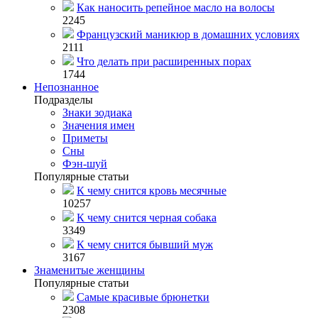
Как наносить репейное масло на волосы
2245
Французский маникюр в домашних условиях
2111
Что делать при расширенных порах
1744
Непознанное
Подразделы
Знаки зодиака
Значения имен
Приметы
Сны
Фэн-шуй
Популярные статьи
К чему снится кровь месячные
10257
К чему снится черная собака
3349
К чему снится бывший муж
3167
Знаменитые женщины
Популярные статьи
Самые красивые брюнетки
2308