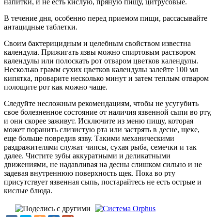
напитки, и не есть кислую, пряную пищу, цитрусовые.
В течение дня, особенно перед приемом пищи, рассасывайте
антацидные таблетки.
Своим бактерицидным и целебным свойством известна
календула. Прижигать язвы можно спиртовым раствором
календулы или полоскать рот отваром цветков календулы.
Несколько грамм сухих цветков календулы залейте 100 мл
кипятка, проварите несколько минут и затем теплым отваром
полощите рот как можно чаще.
Следуйте несложным рекомендациям, чтобы не усугубить
свое болезненное состояние от наличия язвенной сыпи во рту,
и они скорее заживут. Исключите из меню пищу, которая
может поранить слизистую рта или застрять в десне, щеке,
еще больше повредив язву. Такими механическими
раздражителями служат чипсы, сухая рыба, семечки и так
далее. Чистите зубы аккуратными и деликатными
движениями, не надавливая на десны слишком сильно и не
задевая внутреннюю поверхность щек. Пока во рту
присутствует язвенная сыпь, постарайтесь не есть острые и
кислые блюда.