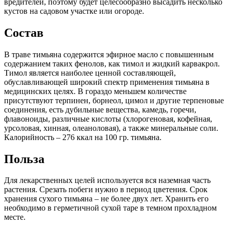
вредителей, поэтому будет целесообразно высадить несколько
кустов на садовом участке или огороде.
Состав
В траве тимьяна содержится эфирное масло с повышенным
содержанием таких фенолов, как тимол и жидкий карвакрол.
Тимол является наиболее ценной составляющей,
обуславливающей широкий спектр применения тимьяна в
медицинских целях. В гораздо меньшем количестве
присутствуют терпинен, борнеол, цимол и другие терпеновые
соединения, есть дубильные вещества, камедь, горечи,
флавоноиды, различные кислоты (хлорогеновая, кофейная,
урсоловая, хинная, олеаноловая), а также минеральные соли.
Калорийность – 276 ккал на 100 гр. тимьяна.
Польза
Для лекарственных целей используется вся наземная часть
растения. Срезать побеги нужно в период цветения. Срок
хранения сухого тимьяна – не более двух лет. Хранить его
необходимо в герметичной сухой таре в темном прохладном
месте.