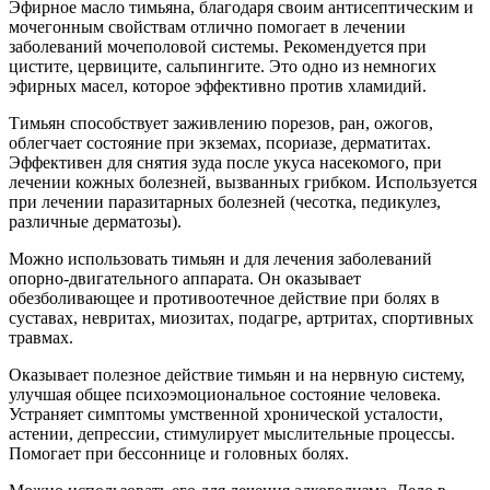
Эфирное масло тимьяна, благодаря своим антисептическим и
мочегонным свойствам отлично помогает в лечении
заболеваний мочеполовой системы. Рекомендуется при
цистите, цервиците, сальпингите. Это одно из немногих
эфирных масел, которое эффективно против хламидий.
Тимьян способствует заживлению порезов, ран, ожогов,
облегчает состояние при экземах, псориазе, дерматитах.
Эффективен для снятия зуда после укуса насекомого, при
лечении кожных болезней, вызванных грибком. Используется
при лечении паразитарных болезней (чесотка, педикулез,
различные дерматозы).
Можно использовать тимьян и для лечения заболеваний
опорно-двигательного аппарата. Он оказывает
обезболивающее и противоотечное действие при болях в
суставах, невритах, миозитах, подагре, артритах, спортивных
травмах.
Оказывает полезное действие тимьян и на нервную систему,
улучшая общее психоэмоциональное состояние человека.
Устраняет симптомы умственной хронической усталости,
астении, депрессии, стимулирует мыслительные процессы.
Помогает при бессоннице и головных болях.