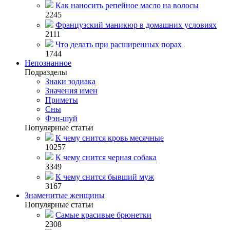
Как наносить репейное масло на волосы
2245
Французский маникюр в домашних условиях
2111
Что делать при расширенных порах
1744
Непознанное
Подразделы
Знаки зодиака
Значения имен
Приметы
Сны
Фэн-шуй
Популярные статьи
К чему снится кровь месячные
10257
К чему снится черная собака
3349
К чему снится бывший муж
3167
Знаменитые женщины
Популярные статьи
Самые красивые брюнетки
2308