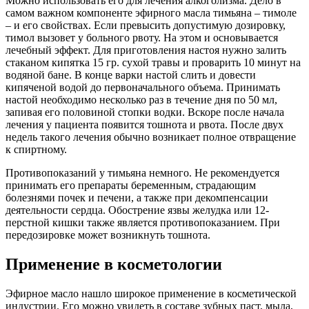
Можно использовать его для лечения алкоголизма. Дело в
самом важном компоненте эфирного масла тимьяна – тимоле
– и его свойствах. Если превысить допустимую дозировку,
тимол вызовет у больного рвоту. На этом и основывается
лечебный эффект. Для приготовления настоя нужно залить
стаканом кипятка 15 гр. сухой травы и проварить 10 минут на
водяной бане. В конце варки настой слить и довести
кипяченой водой до первоначального объема. Принимать
настой необходимо несколько раз в течение дня по 50 мл,
запивая его половиной стопки водки. Вскоре после начала
лечения у пациента появится тошнота и рвота. После двух
недель такого лечения обычно возникает полное отвращение
к спиртному.
Противопоказаний у тимьяна немного. Не рекомендуется
принимать его препараты беременным, страдающим
болезнями почек и печени, а также при декомпенсации
деятельности сердца. Обострение язвы желудка или 12-
перстной кишки также является противопоказанием. При
передозировке может возникнуть тошнота.
Применение в косметологии
Эфирное масло нашло широкое применение в косметической
индустрии. Его можно увидеть в составе зубных паст, мыла,