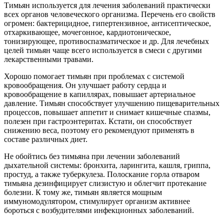
Тимьян используется для лечения заболеваний практически
всех органов человеческого организма. Перечень его свойств
огромен: бактерицидное, гипертензивное, антисептическое,
отхаркивающее, мочегонное, кардиотоническое,
тонизирующее, противоспазматическое и др. Для лечебных
целей тимьян чаще всего используется в смеси с другими
лекарственными травами.
Хорошо помогает тимьян при проблемах с системой
кровообращения. Он улучшает работу сердца и
кровообращение в капиллярах, повышает артериальное
давление. Тимьян способствует улучшению пищеварительных
процессов, повышает аппетит и снимает кишечные спазмы,
полезен при гастроэнтеритах. Кстати, он способствует
снижению веса, поэтому его рекомендуют применять в
составе различных диет.
Не обойтись без тимьяна при лечении заболеваний
дыхательной системы: бронхита, ларингита, кашля, гриппа,
простуд, а также туберкулеза. Полоскание горла отваром
тимьяна дезинфицирует слизистую и облегчит протекание
болезни. К тому же, тимьян является мощным
иммуномодулятором, стимулирует организм активнее
бороться с возбудителями инфекционных заболеваний.